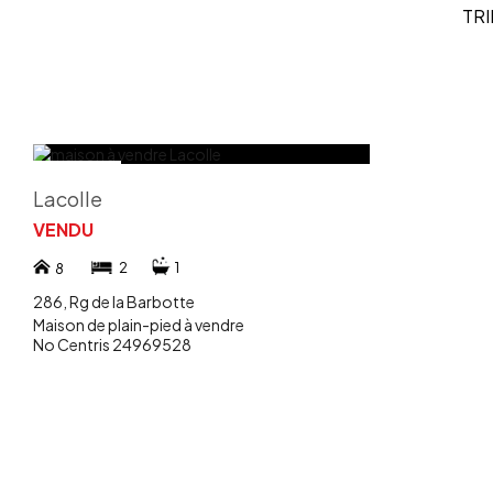
TRI
Lacolle
VENDU
2
1
8
286, Rg de la Barbotte
Maison de plain-pied à vendre
No Centris 24969528