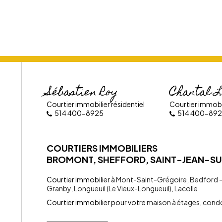
Sébastien Roy
Chantal L
Courtier immobilier résidentiel
Courtier immobil
514 400-8925
514 400-89
COURTIERS IMMOBILIERS
BROMONT, SHEFFORD, SAINT-JEAN-SU
Courtier immobilier à
Mont-Saint-Grégoire
,
Bedford - 
Granby
,
Longueuil (Le Vieux-Longueuil)
,
Lacolle
Courtier immobilier pour votre
maison à étages
,
cond