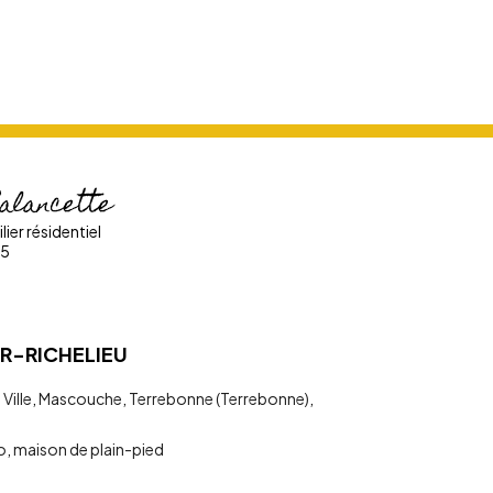
alancette
ier résidentiel
25
R-RICHELIEU
Ville
,
Mascouche
,
Terrebonne (Terrebonne)
,
o
,
maison de plain-pied