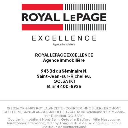
ROYAL LEPAGE EXCELLENCE
Agence immobilière
943 Bd du Séminaire N,
Saint-Jean-sur-Richelieu,
QC J3A 1K1
B. 514 400-8925
© 2026
MR & MRS ROY LALANCETTE -
COURTIER IMMOBILIER - BROMONT,
SHEFFORD, SAINT-JEAN-SUR-RICHELIEU
-
943 Bd du Séminaire N, Saint-Jean-
sur-Richelieu, QC J3A 1K1
Courtier immobilier à
Mont-Saint-Grégoire
,
Bedford - Ville
,
Mascouche
,
Terrebonne (Terrebonne)
,
Granby
,
Longueuil (Le Vieux-Longueuil)
,
Lacolle
,Politique de confidentialité